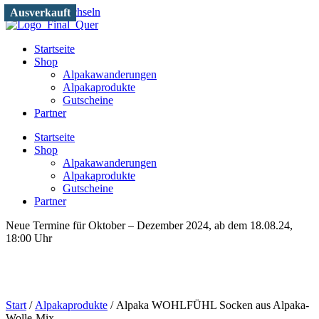
Zum Inhalt wechseln
Ausverkauft
Startseite
Shop
Alpakawanderungen
Alpakaprodukte
Gutscheine
Partner
Startseite
Shop
Alpakawanderungen
Alpakaprodukte
Gutscheine
Partner
Neue Termine für Oktober – Dezember 2024, ab dem 18.08.24,
18:00 Uhr
Start
/
Alpakaprodukte
/ Alpaka WOHLFÜHL Socken aus Alpaka-
Wolle-Mix